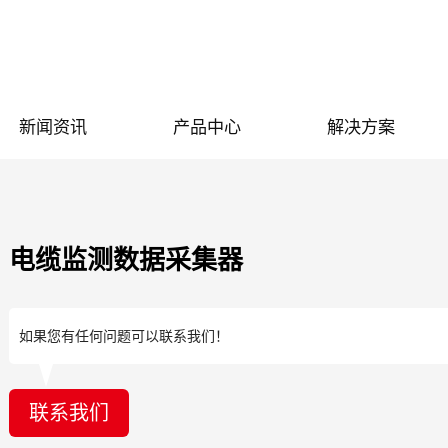
新闻资讯
产品中心
解决方案
电缆监测数据采集器
如果您有任何问题可以联系我们！
联系我们