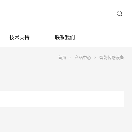
技术支持
联系我们
首页
产品中心
智能传感设备