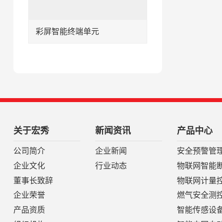
彩屏智能终端单元
关于宏秀
新闻资讯
产品中心
公司简介
企业新闻
企业文化
行业动态
物联网智能
董事长致辞
物联网计量
企业荣誉
燃气安全测
产品资质
智能传感设