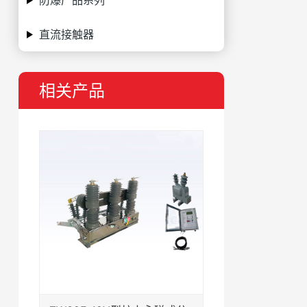
防爆产品系列
直流接触器
相关产品