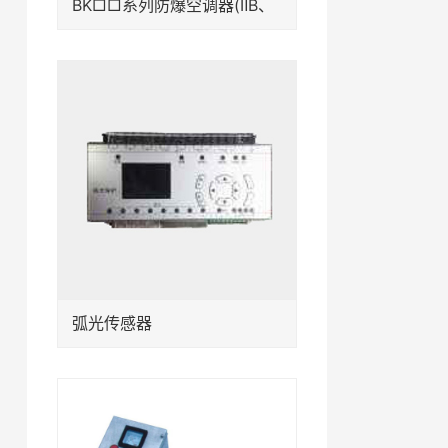
BK□□系列防爆空调器(ⅡB、
ⅡC)
弧光传感器